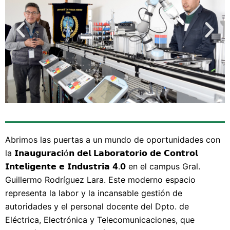
Abrimos las puertas a un mundo de oportunidades con
la 𝗜𝗻𝗮𝘂𝗴𝘂𝗿𝗮𝗰𝗶ó𝗻 𝗱𝗲𝗹 𝗟𝗮𝗯𝗼𝗿𝗮𝘁𝗼𝗿𝗶𝗼 𝗱𝗲 𝗖𝗼𝗻𝘁𝗿𝗼𝗹
𝗜𝗻𝘁𝗲𝗹𝗶𝗴𝗲𝗻𝘁𝗲 𝗲 𝗜𝗻𝗱𝘂𝘀𝘁𝗿𝗶𝗮 𝟰.𝟬 en el campus Gral.
Guillermo Rodríguez Lara. Este moderno espacio
representa la labor y la incansable gestión de
autoridades y el personal docente del Dpto. de
Eléctrica, Electrónica y Telecomunicaciones, que