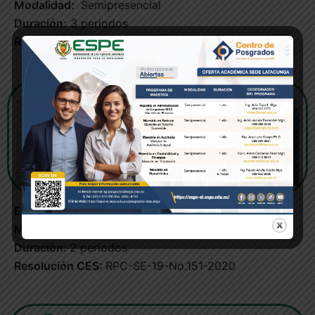
Modalidad:
Semipresencial
Duración:
3 periodos
Resolución CES:
RPC-SO-25-No.568-2020
Maestría en Turismo mención Turismo Sostenible
Estatus:
Vigente
Modalidad:
Semipresencial
Duración:
2 periodos
Resolución CES:
RPC-SE-19-No.151-2020