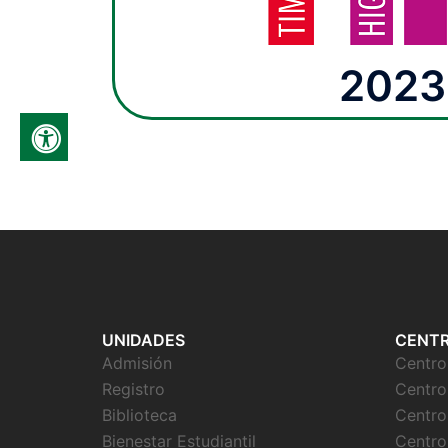
2023
UNIDADES
CENT
Admisión
Centr
Registro
Centro
Biblioteca
Centro
Bienestar Estudiantil
Centro