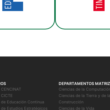
ROS
DEPARTAMENTOS MATRIZ
o CENCINAT
Ciencias de la Computació
 CICTE
Ciencias de la Tierra y de l
 de Educación Continua
Construcción
 de Estudios Estratégicos
Ciencias de la Vida